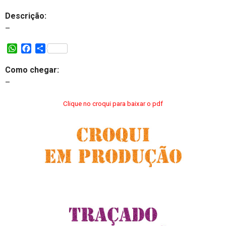
Descrição:
–
W
F
S
h
a
h
a
c
a
Como chegar:
t
e
r
–
s
b
e
A
o
Clique no croqui para baixar o pdf
p
o
p
k