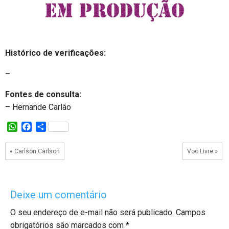
Histórico de verificações:
–
Fontes de consulta:
– Hernande Carlão
W
F
S
h
a
h
a
c
a
« Carlson Carlson
Voo Livre »
t
e
r
s
b
e
A
o
p
o
Deixe um comentário
p
k
O seu endereço de e-mail não será publicado.
Campos
obrigatórios são marcados com
*